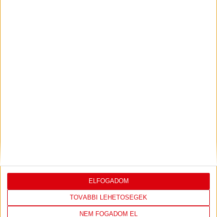
EZ DEBRECEN (2022.02.15.)
2022.03.25.
Bővebben →
EZ DEBRECEN (2022.01.25.)
Bővebben →
TÁMOGATÓINK
ELFOGADOM
TOVÁBBI LEHETŐSÉGEK
NEM FOGADOM EL