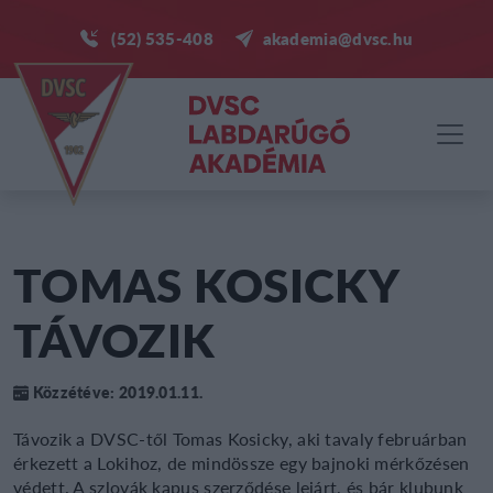
(52) 535-408
akademia@dvsc.hu
TOMAS KOSICKY
TÁVOZIK
Közzétéve: 2019.01.11.
Távozik a DVSC-től Tomas Kosicky, aki tavaly februárban
érkezett a Lokihoz, de mindössze egy bajnoki mérkőzésen
védett. A szlovák kapus szerződése lejárt, és bár klubunk