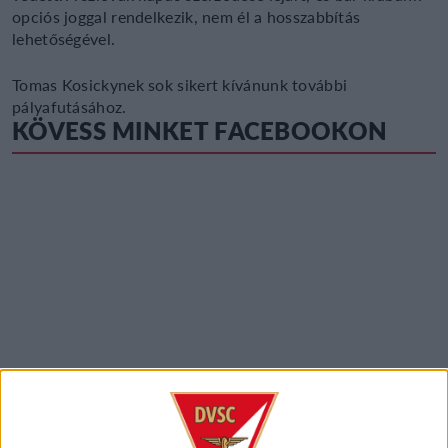
opciós joggal rendelkezik, nem él a hosszabbítás
lehetőségével.
Tomas Kosickynek sok sikert kívánunk további
pályafutásához.
KÖVESS MINKET FACEBOOKON