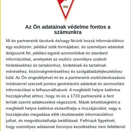
Az Ön adatainak védelme fontos a
számunkra
Mi és partnereink tárolunk és/vagy férünk hozzá információkhoz
egy eszközön, például sütik formájában, és személyes adatokat
dolgozunk fel, például egyedi azonosítókat és standard
információkat, amelyeket az eszköz személyre szabott
hirdetésekhez és tartalomhoz, hirdetések és tartalmak
méréséhez, közönségmérésekhez és szolgáltatásfejlesztéshez
LEGUTÓBBI HÍREK
küld.
Az Ön engedélyével mi és a partnereink eszközleolvasásos
módszerrel szerzett pontos geolokációs adatokat és azonosítási
KEZDŐDIK AZ NBIII-AS BAJNOKSÁG: JOÓ
információkat is felhasználhatunk. A megfelelő helyre kattintva
ZSOLT A KIS LOKI ÚJ TRÉNERE
hozzájárulhat ahhoz, hogy mi és a 1733 partnereink a fent
leírtak szerint adatkezelést végezzünk. Másik lehetőségként a
2026.07.24.
megfelelő helyre kattintva elutasíthatja a hozzájárulást, vagy a
Mint ismert, a kis Loki eddigi edzője, Máté Péter Mezőkövesden,
az NBII-es csapat irányítását vette át, így a stafétabot a tavalyi
hozzájárulás megadása előtt részletesebb információkhoz
U19-es edző, Joó Zsolt kezébe került. Szombaton elrajtol a
juthat, és megváltoztathatja beállításait.
Felhívjuk figyelmét,
harmadosztályú labdarúgó-bajnokság, ahol a Pallagon készülő
hogy személyes adatainak bizonyos kezeléséhez nem feltétlenül