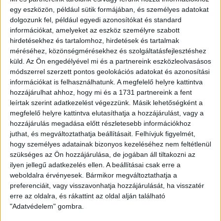
IGAZGATÓJA
egy eszközön, például sütik formájában, és személyes adatokat
2026.06.04.
dolgozunk fel, például egyedi azonosítókat és standard
információkat, amelyeket az eszköz személyre szabott
hirdetésekhez és tartalomhoz, hirdetések és tartalmak
méréséhez, közönségmérésekhez és szolgáltatásfejlesztéshez
küld.
Az Ön engedélyével mi és a partnereink eszközleolvasásos
módszerrel szerzett pontos geolokációs adatokat és azonosítási
információkat is felhasználhatunk. A megfelelő helyre kattintva
hozzájárulhat ahhoz, hogy mi és a 1731 partnereink a fent
leírtak szerint adatkezelést végezzünk. Másik lehetőségként a
megfelelő helyre kattintva elutasíthatja a hozzájárulást, vagy a
hozzájárulás megadása előtt részletesebb információkhoz
juthat, és megváltoztathatja beállításait.
Felhívjuk figyelmét,
hogy személyes adatainak bizonyos kezeléséhez nem feltétlenül
szükséges az Ön hozzájárulása, de jogában áll tiltakozni az
ilyen jellegű adatkezelés ellen. A beállításai csak erre a
IZGAMAS VÉGJÁTÉKOK NAPJA
weboldalra érvényesek. Bármikor megváltoztathatja a
preferenciáit, vagy visszavonhatja hozzájárulását, ha visszatér
2026.06.02.
erre az oldalra, és rákattint az oldal alján található
"Adatvédelem" gombra.