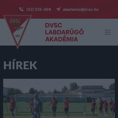
(52) 535-408
akademia@dvsc.hu
HÍREK