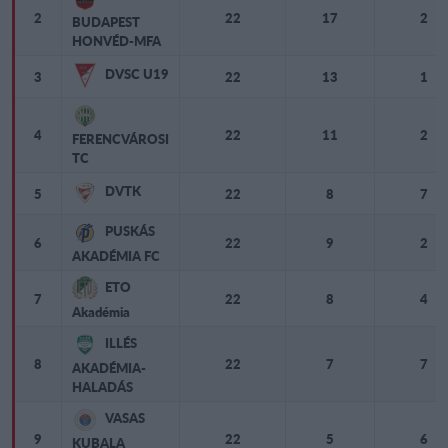
2
22
17
2
BUDAPEST
HONVÉD-MFA
DVSC U19
3
22
13
1
4
22
11
2
FERENCVÁROSI
TC
DVTK
5
22
8
7
PUSKÁS
6
22
9
2
AKADÉMIA FC
ETO
7
22
8
4
Akadémia
ILLÉS
8
22
7
7
AKADÉMIA-
HALADÁS
VASAS
9
22
5
6
KUBALA