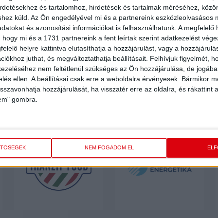
irdetésekhez és tartalomhoz, hirdetések és tartalmak méréséhez, kö
shez küld.
Az Ön engedélyével mi és a partnereink eszközleolvasásos m
datokat és azonosítási információkat is felhasználhatunk. A megfelelő h
 hogy mi és a 1731 partnereink a fent leírtak szerint adatkezelést vég
elelő helyre kattintva elutasíthatja a hozzájárulást, vagy a hozzájárul
iókhoz juthat, és megváltoztathatja beállításait.
Felhívjuk figyelmét, 
ezeléséhez nem feltétlenül szükséges az Ön hozzájárulása, de jogában 
zelés ellen. A beállításai csak erre a weboldalra érvényesek. Bármikor m
isszavonhatja hozzájárulását, ha visszatér erre az oldalra, és rákattint a
lem" gombra.
ETŐSÉGEK
NEM FOGADOM EL
EL