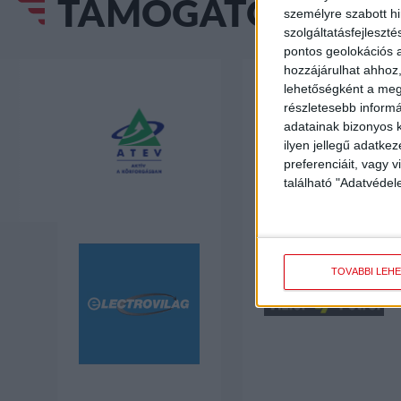
TÁMOGATÓINK
személyre szabott h
szolgáltatásfejleszté
pontos geolokációs a
hozzájárulhat ahhoz,
lehetőségként a megf
részletesebb informác
adatainak bizonyos k
ilyen jellegű adatke
preferenciáit, vagy v
található "Adatvéde
TOVÁBBI LEH