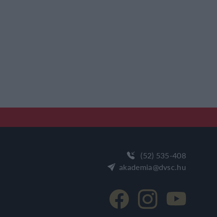
(52) 535-408
akademia@dvsc.hu