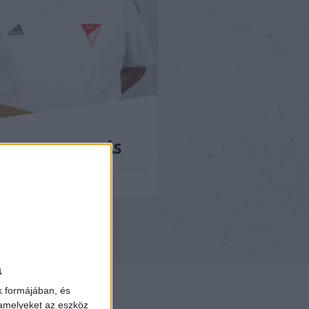
HERCZEG ANDRÁS
SZAKMAI IGAZGATÓ
a
k formájában, és
 amelyeket az eszköz