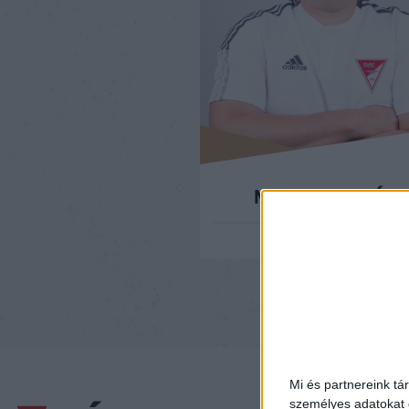
MAKRAY BALÁZS
ÜGYVEZETŐ
Mi és partnereink tá
személyes adatokat d