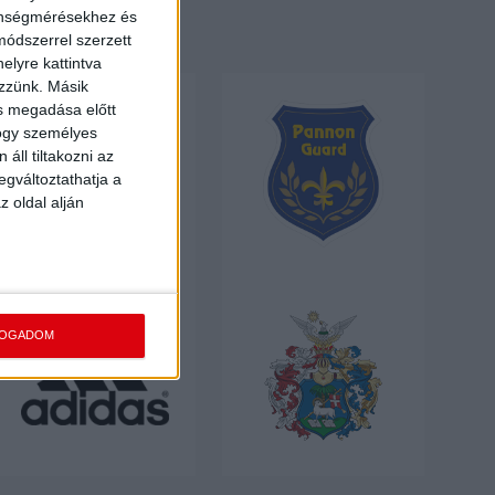
zönségmérésekhez és
ódszerrel szerzett
elyre kattintva
ezzünk. Másik
ás megadása előtt
hogy személyes
áll tiltakozni az
egváltoztathatja a
z oldal alján
FOGADOM