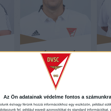
SZALÁNCZI ZOLTÁN
AKADÉMIA IGAZGATÓ
Az Ön adatainak védelme fontos a számunkr
rolunk és/vagy férünk hozzá információkhoz egy eszközön, például süti
olgozunk fel, például egyedi azonosítókat és standard információkat,