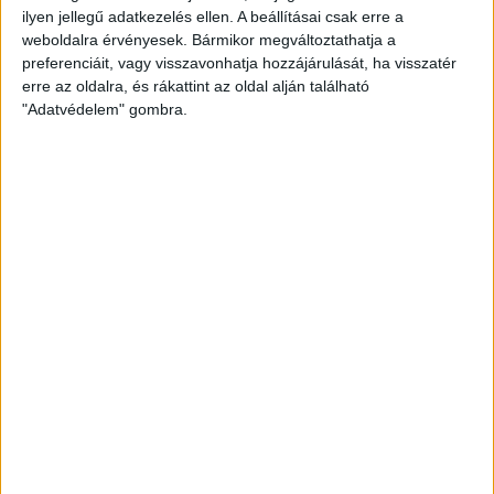
ilyen jellegű adatkezelés ellen. A beállításai csak erre a
weboldalra érvényesek. Bármikor megváltoztathatja a
preferenciáit, vagy visszavonhatja hozzájárulását, ha visszatér
erre az oldalra, és rákattint az oldal alján található
"Adatvédelem" gombra.
LENGYEL
LEVÉD