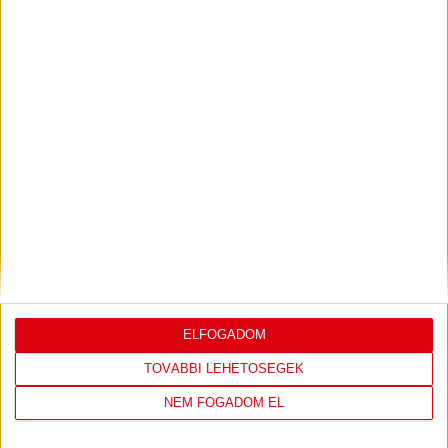
JÁROMI
ZALÁN
KÖZÉPPÁLYÁSOK
ELFOGADOM
TOVÁBBI LEHETŐSÉGEK
NEM FOGADOM EL