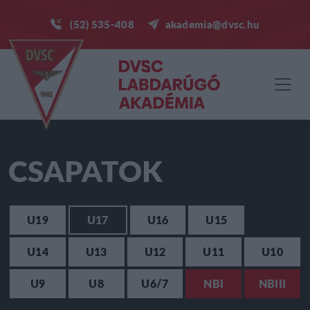
(52) 535-408
akademia@dvsc.hu
CSAPATOK
U19
U17
U16
U15
U14
U13
U12
U11
U10
U9
U8
U6/7
NBI
NBIII