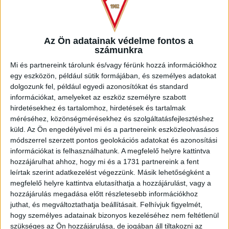
Az Ön adatainak védelme fontos a
számunkra
Mi és partnereink tárolunk és/vagy férünk hozzá információkhoz
egy eszközön, például sütik formájában, és személyes adatokat
dolgozunk fel, például egyedi azonosítókat és standard
információkat, amelyeket az eszköz személyre szabott
hirdetésekhez és tartalomhoz, hirdetések és tartalmak
méréséhez, közönségmérésekhez és szolgáltatásfejlesztéshez
küld.
Az Ön engedélyével mi és a partnereink eszközleolvasásos
módszerrel szerzett pontos geolokációs adatokat és azonosítási
információkat is felhasználhatunk. A megfelelő helyre kattintva
hozzájárulhat ahhoz, hogy mi és a 1731 partnereink a fent
leírtak szerint adatkezelést végezzünk. Másik lehetőségként a
megfelelő helyre kattintva elutasíthatja a hozzájárulást, vagy a
hozzájárulás megadása előtt részletesebb információkhoz
juthat, és megváltoztathatja beállításait.
Felhívjuk figyelmét,
hogy személyes adatainak bizonyos kezeléséhez nem feltétlenül
szükséges az Ön hozzájárulása, de jogában áll tiltakozni az