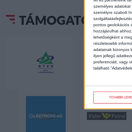
személyes adatokat d
személyre szabott h
TÁMOGATÓINK
szolgáltatásfejleszté
pontos geolokációs a
hozzájárulhat ahhoz,
lehetőségként a megf
részletesebb informác
adatainak bizonyos k
ilyen jellegű adatke
preferenciáit, vagy v
található "Adatvéde
TOVÁBBI LEH