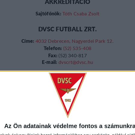
AKKREDITÁCIÓ
Sajtófőnök:
Tóth Csaba Zsolt
DVSC FUTBALL ZRT.
Címe:
4032 Debrecen, Nagyerdei Park 12.
Telefon:
(52) 535-408
Fax:
(52) 340-817
E-mail:
dvscrt@dvsc.hu
TÁRHELY
Szolgáltató:
CTS Informatika Kft.
Cégjegyzékszám:
09-09-002959
Cím:
4029 Debrecen, Maróthy Gy. u. 5-7.
E-mail:
cts@cts.hu
Az Ön adatainak védelme fontos a számunkr
rolunk és/vagy férünk hozzá információkhoz egy eszközön, például süti