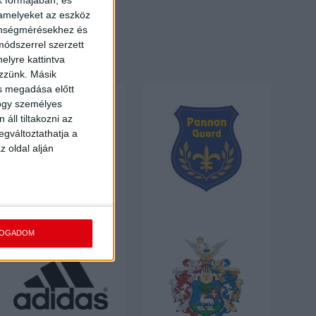
 amelyeket az eszköz
zönségmérésekhez és
ódszerrel szerzett
elyre kattintva
ezzünk. Másik
ás megadása előtt
hogy személyes
áll tiltakozni az
egváltoztathatja a
z oldal alján
FOGADOM