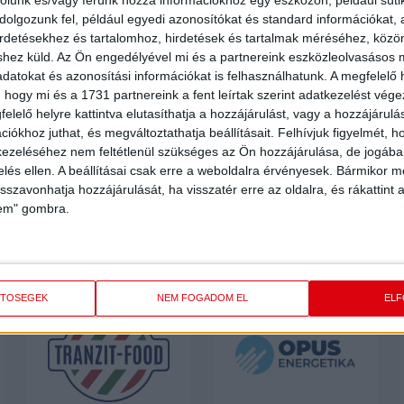
olgozunk fel, például egyedi azonosítókat és standard információkat,
irdetésekhez és tartalomhoz, hirdetések és tartalmak méréséhez, kö
shez küld.
Az Ön engedélyével mi és a partnereink eszközleolvasásos m
datokat és azonosítási információkat is felhasználhatunk. A megfelelő h
 hogy mi és a 1731 partnereink a fent leírtak szerint adatkezelést vég
elelő helyre kattintva elutasíthatja a hozzájárulást, vagy a hozzájárul
iókhoz juthat, és megváltoztathatja beállításait.
Felhívjuk figyelmét, 
ezeléséhez nem feltétlenül szükséges az Ön hozzájárulása, de jogában 
zelés ellen. A beállításai csak erre a weboldalra érvényesek. Bármikor m
isszavonhatja hozzájárulását, ha visszatér erre az oldalra, és rákattint a
lem" gombra.
ETŐSÉGEK
NEM FOGADOM EL
EL