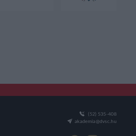
(52) 535-408
akademia@dvsc.hu