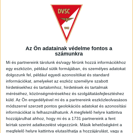
06.01. vasárnap
U13 – DVSC – Nyíregyháza Spartacus
U12 – DVSC – Nyíregyháza Spartacus
U11, U10, U9 – MLSZ meghívásos torna (Diósgyőr)
U8 – Hajdúvárosok tornája (Hajdúnánás)
KÖVESS MINKET FACEBOOKON
Az Ön adatainak védelme fontos a
számunkra
Mi és partnereink tárolunk és/vagy férünk hozzá információkhoz
egy eszközön, például sütik formájában, és személyes adatokat
dolgozunk fel, például egyedi azonosítókat és standard
információkat, amelyeket az eszköz személyre szabott
hirdetésekhez és tartalomhoz, hirdetések és tartalmak
méréséhez, közönségmérésekhez és szolgáltatásfejlesztéshez
küld.
Az Ön engedélyével mi és a partnereink eszközleolvasásos
módszerrel szerzett pontos geolokációs adatokat és azonosítási
információkat is felhasználhatunk. A megfelelő helyre kattintva
hozzájárulhat ahhoz, hogy mi és a 1731 partnereink a fent
leírtak szerint adatkezelést végezzünk. Másik lehetőségként a
megfelelő helyre kattintva elutasíthatja a hozzájárulást, vagy a