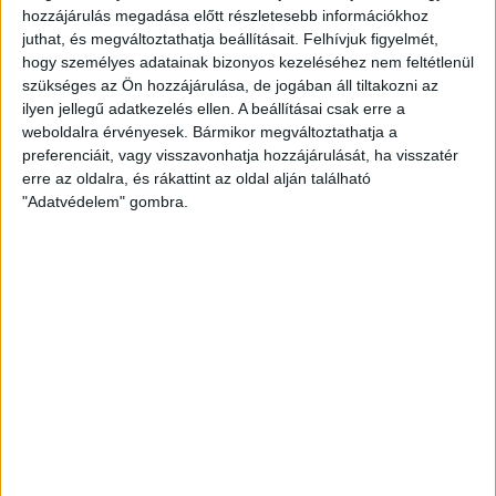
hozzájárulás megadása előtt részletesebb információkhoz
juthat, és megváltoztathatja beállításait.
Felhívjuk figyelmét,
hogy személyes adatainak bizonyos kezeléséhez nem feltétlenül
szükséges az Ön hozzájárulása, de jogában áll tiltakozni az
ilyen jellegű adatkezelés ellen. A beállításai csak erre a
weboldalra érvényesek. Bármikor megváltoztathatja a
preferenciáit, vagy visszavonhatja hozzájárulását, ha visszatér
erre az oldalra, és rákattint az oldal alján található
"Adatvédelem" gombra.
LEGUTÓBBI HÍREK
KEZDŐDIK AZ NBIII-AS BAJNOKSÁG: JOÓ
ZSOLT A KIS LOKI ÚJ TRÉNERE
2026.07.24.
Mint ismert, a kis Loki eddigi edzője, Máté Péter Mezőkövesden,
az NBII-es csapat irányítását vette át, így a stafétabot a tavalyi
U19-es edző, Joó Zsolt kezébe került. Szombaton elrajtol a