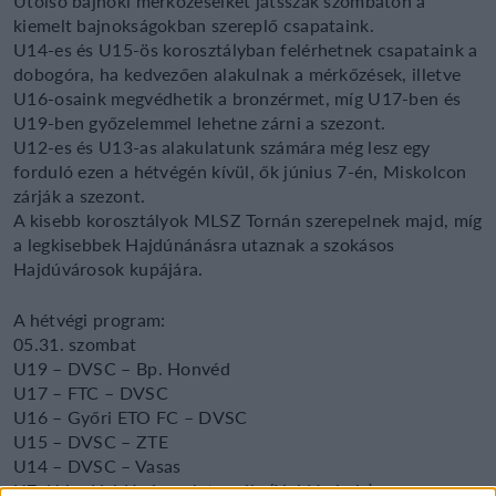
Utolsó bajnoki mérkőzéseiket játsszák szombaton a
kiemelt bajnokságokban szereplő csapataink.
U14-es és U15-ös korosztályban felérhetnek csapataink a
dobogóra, ha kedvezően alakulnak a mérkőzések, illetve
U16-osaink megvédhetik a bronzérmet, míg U17-ben és
U19-ben győzelemmel lehetne zárni a szezont.
U12-es és U13-as alakulatunk számára még lesz egy
forduló ezen a hétvégén kívül, ők június 7-én, Miskolcon
zárják a szezont.
A kisebb korosztályok MLSZ Tornán szerepelnek majd, míg
a legkisebbek Hajdúnánásra utaznak a szokásos
Hajdúvárosok kupájára.
A hétvégi program:
05.31. szombat
U19 – DVSC – Bp. Honvéd
U17 – FTC – DVSC
U16 – Győri ETO FC – DVSC
U15 – DVSC – ZTE
U14 – DVSC – Vasas
U7, U6 – Hajdúvárosok tornája (Hajdúnánás)