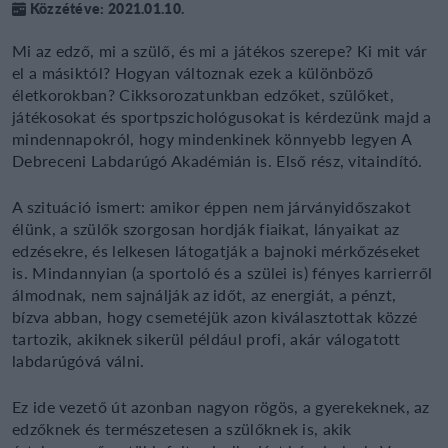
Közzétéve: 2021.01.10.
Mi az edző, mi a szülő, és mi a játékos szerepe? Ki mit vár
el a másiktól? Hogyan változnak ezek a különböző
életkorokban? Cikksorozatunkban edzőket, szülőket,
játékosokat és sportpszichológusokat is kérdezünk majd a
mindennapokról, hogy mindenkinek könnyebb legyen A
Debreceni Labdarúgó Akadémián is. Első rész, vitaindító.
A szituáció ismert: amikor éppen nem járványidőszakot
élünk, a szülők szorgosan hordják fiaikat, lányaikat az
edzésekre, és lelkesen látogatják a bajnoki mérkőzéseket
is. Mindannyian (a sportoló és a szülei is) fényes karrierről
álmodnak, nem sajnálják az időt, az energiát, a pénzt,
bízva abban, hogy csemetéjük azon kiválasztottak közzé
tartozik, akiknek sikerül például profi, akár válogatott
labdarúgóvá válni.
Ez ide vezető út azonban nagyon rögös, a gyerekeknek, az
edzőknek és természetesen a szülőknek is, akik