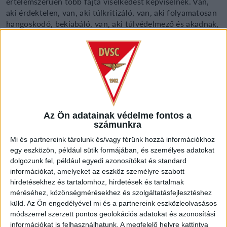
értelemszerűen több fajta viselkedést képviselnek. Van,
aki érdektelen, van, aki túlkritizáló, van, aki folyamatosan
hangoskodó, bekiabáló, van, aki túlvédelmező és akadnak,
akik „edzőpótlók”.
Sokan nagyon korrekten viselkednek, de vannak, akik nem
bírják ki, hogy ne instruálják a gyereket, illetve, hogy ne
küldjenek válogatott szidalmakat a gyerekek, a többi
szülő, játékvezetők, és az edzők irányába.
Sokszor mindannyian elfelejtjük, hogy a pályán lévők még
Az Ön adatainak védelme fontos a
számunkra
„csak” gyerekek, hogy ez alapvetően csak egy játék, hogy
az edzők és a bírók is emberek, és hogy ez mégsem a vb-
Mi és partnereink tárolunk és/vagy férünk hozzá információkhoz
döntő.
egy eszközön, például sütik formájában, és személyes adatokat
dolgozunk fel, például egyedi azonosítókat és standard
Az is igaz persze, hogy egy ígéretes karrier esetében
információkat, amelyeket az eszköz személyre szabott
minden apróságnak jelentősége lehet, hát még egy olyan
hirdetésekhez és tartalomhoz, hirdetések és tartalmak
súlyú kapcsolatrendszernek, mint a gyerek-szülő, gyerek-
méréséhez, közönségmérésekhez és szolgáltatásfejlesztéshez
küld.
Az Ön engedélyével mi és a partnereink eszközleolvasásos
edző, szülő-edző viszony. Mindannyian (edzőként,
módszerrel szerzett pontos geolokációs adatokat és azonosítási
szülőként) a gyermeknek próbálunk segíteni, azonban nem
információkat is felhasználhatunk. A megfelelő helyre kattintva