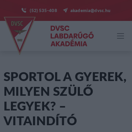
(52) 535-408
akademia@dvsc.hu
SPORTOL A GYEREK,
MILYEN SZÜLŐ
LEGYEK? –
VITAINDÍTÓ