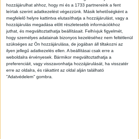
mindegy, hogy a megfelelő módon tesszük-e ezt.
hozzájárulhat ahhoz, hogy mi és a 1733 partnereink a fent
leírtak szerint adatkezelést végezzünk. Másik lehetőségként a
Mint azt jeleztük, ezt a cikket vitaindítónak szántuk, a
megfelelő helyre kattintva elutasíthatja a hozzájárulást, vagy a
témával többször is foglalkozni fogunk a következő
hozzájárulás megadása előtt részletesebb információkhoz
hetekben. Addig is várjuk véleményüket a
media@dvsc.hu
juthat, és megváltoztathatja beállításait.
Felhívjuk figyelmét,
címre!
hogy személyes adatainak bizonyos kezeléséhez nem feltétlenül
KÖVESS MINKET FACEBOOKON
szükséges az Ön hozzájárulása, de jogában áll tiltakozni az
ilyen jellegű adatkezelés ellen. A beállításai csak erre a
weboldalra érvényesek. Bármikor megváltoztathatja a
preferenciáit, vagy visszavonhatja hozzájárulását, ha visszatér
erre az oldalra, és rákattint az oldal alján található
"Adatvédelem" gombra.