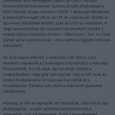
December első hétvégéjén zajlott az Olasz Focisuli
közreműködésével immár harmincötödik alkalommal a
Stihl Mikulás Kupa, melyen a DVSC Labdarúgó Akadémia
is képviselte magát U8-as és U9-es csapatával, utóbbi az
egy évvel idősebbek között, azaz az U10-es viadalban. A
négy korosztályban 66 csapatot felvonultató tornán a
mieink három helyszínt érintve – Mechwart-, G4- és Oláh
Gábor utcai sportcsarnok – meccseltek a legjobb helyezés
eléréséért.
Az első napon sikerült a minimális célt elérni, azaz
mindkét csapatunk az aranyágon folytathatta a másnapi
helyosztókat. Az U8-asok úgy jutottak tovább a
csoportjukból, hogy gólt sem kaptak, míg az U9-esek az
utolsó fordulóban ki-ki meccsen harcolták ki a
továbbjutást. Élmény volt nézni a debreceni gyerekek
mérkőzéseit.
Másnap az U8-as legények ott folytatták, ahol előző nap
abbahagyták, csupán egyetlen porszem került a
gépezetbe, ami azt jelentette, hogy a bronzéremért