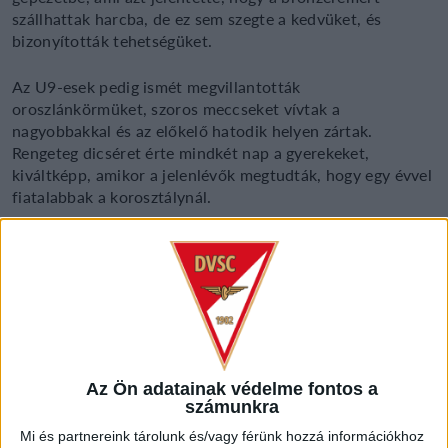
szállhattak harcba, de ez sem szegte a kedvüket, és
bizonyították tehetségüket.
Az U9-esek pedig ismét megvillantották
oroszlánkörmüket, szoros meccseket vívtak a
nagyobbakkal és az előkelő hatodik helyen zártak.
Rengeteg dicséret érte mindkét nap a gyerekeket,
kiváltképp, amikor a jelenlévők megtudták, hogy egy évvel
fiatalabbak a korosztálynál.
Az Ön adatainak védelme fontos a
számunkra
Mi és partnereink tárolunk és/vagy férünk hozzá információkhoz