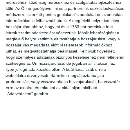
méréséhez, közönségmérésekhez és szolgáltatásfejlesztéshez
küld.
Az Ön engedélyével mi és a partnereink eszközleolvasásos
módszerrel szerzett pontos geolokációs adatokat és azonosítási
információkat is felhasználhatunk. A megfelelő helyre kattintva
hozzájárulhat ahhoz, hogy mi és a 1733 partnereink a fent
leírtak szerint adatkezelést végezzünk. Másik lehetőségként a
megfelelő helyre kattintva elutasíthatja a hozzájárulást, vagy a
hozzájárulás megadása előtt részletesebb információkhoz
juthat, és megváltoztathatja beállításait.
Felhívjuk figyelmét,
NEMZETISÉG
hogy személyes adatainak bizonyos kezeléséhez nem feltétlenül
Magyarország
szükséges az Ön hozzájárulása, de jogában áll tiltakozni az
ilyen jellegű adatkezelés ellen. A beállításai csak erre a
POZÍCIÓ
weboldalra érvényesek. Bármikor megváltoztathatja a
Csatárok
preferenciáit, vagy visszavonhatja hozzájárulását, ha visszatér
erre az oldalra, és rákattint az oldal alján található
ÉLETKOR
"Adatvédelem" gombra.
15