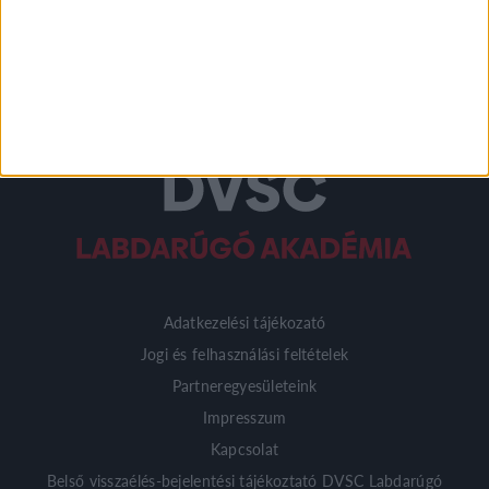
Adatkezelési tájékozató
Jogi és felhasználási feltételek
Partneregyesületeink
Impresszum
Kapcsolat
Belső visszaélés-bejelentési tájékoztató DVSC Labdarúgó