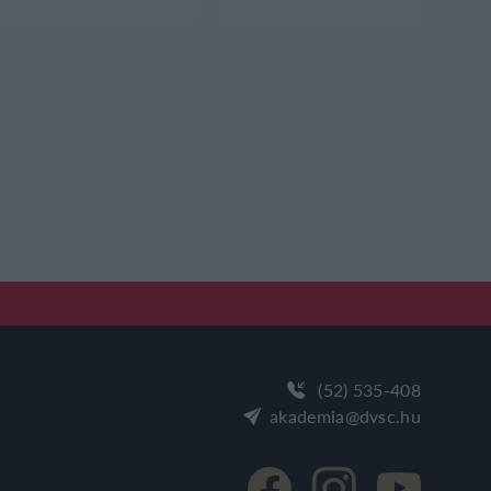
(52) 535-408
akademia@dvsc.hu