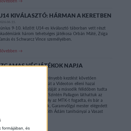
Bővebben →
U14 KIVÁLASZTÓ: HÁRMAN A KERETBEN
2026.06.11.
Június 9-10. között U14-es kiválasztó táborban vett részt
akadémiánk három tehetséges játékosa Orbán Máté, Zsiga
Tamás és Schwarcz Vince személyében.
Bővebben →
IZGAMAS VÉGJÁTÉKOK NAPJA
2026.06.02.
U19-es csapatunk egy szerényebb kezdést követően
érvényesítette a papírformát a Videoton elleni hazai
bajnokin; Kristóf Péter dupláját a második félidőben tudta
növelni Joó Zsolt csapata. Szintén Pallagon láthattuk az
U17-es alakulatunkat, amely az MTK-t fogadta, és bár a
fővárosiaké lettek a pontok, Garamvölgyi mester elégedett
volt a lefújást követően. Tóth Ádám tanítványai a Vasast
fogadták, […]
a
Bővebben →
k formájában, és