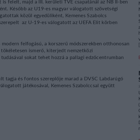
s felelt, majd a III. kerületi TVE csapatánál az NB II-ben
ként. Később az U19-es magyar válogatott szövetségi
ogatottak közül egyedüliként, Kemenes Szabolcs
szerepelt az U-19-es válogatott az UEFA Elit körben
cs modern felfogású, a korszerű módszerekben otthonosan
tökéletesen ismerő, kiterjedt nemzetközi
i tudásával sokat tehet hozzá a pallagi edzőcentrumban
lt tagja és fontos szereplője marad a DVSC Labdarúgó
álogatott játékosával, Kemenes Szabolccsal együtt