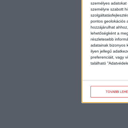
személyes adatokat d
személyre szabott h
szolgáltatásfejleszté
pontos geolokációs a
hozzájárulhat ahhoz,
lehetőségként a megf
részletesebb informác
adatainak bizonyos k
ilyen jellegű adatke
preferenciáit, vagy v
található "Adatvéde
TOVÁBBI LEH