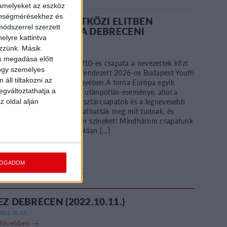
 amelyeket az eszköz
zönségmérésekhez és
BYC 2026: NEMZETKÖZI ELITBEN
ódszerrel szerzett
BIZONYÍTOTTAK A DEBRECENI
elyre kattintva
GYEREKEK
ezzünk. Másik
2026.05.28.
ás megadása előtt
A DVSC U8-as, U9-es és U10-es csapata a nevezettek közt
hogy személyes
volt a pünkösdi hétvégén rendezett 2026-os Budapest Youth
áll tiltakozni az
Cup elit nemzetközi mezőnyében.A torna Európa egyik
egváltoztathatja a
legrangosabb korosztályos utánpótlás-eseménye, ahol a
debreceni fiatalok külföldi sztárcsapatok és a legnevesebb
z oldal alján
hazai akadémiák ellen mutathatták meg mit tudnak, és
képviselhették a piros-fehér színeket! Mindhárom csapatunk
hatalmasat küzdött és kiválóan […]
Bővebben →
FOGADOM
AKADÉMIA TV
EZ DEBRECEN (2022.10.11.)
2022.10.17.
Bővebben →