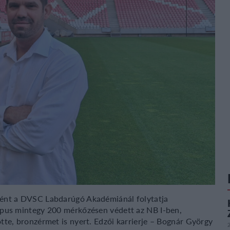
ként a DVSC Labdarúgó Akadémiánál folytatja
apus mintegy 200 mérkőzésen védett az NB I-ben,
tte, bronzérmet is nyert. Edzői karrierje – Bognár György