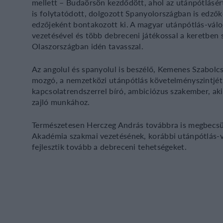
mellett – Budaörsön kezdődött, ahol az utánpótlásért i
is folytatódott, dolgozott Spanyolországban is edző
edzőjeként bontakozott ki. A magyar utánpótlás-vál
vezetésével és több debreceni játékossal a keretben 
Olaszországban idén tavasszal.
Az angolul és spanyolul is beszélő, Kemenes Szabol
mozgó, a nemzetközi utánpótlás követelményszintjét 
kapcsolatrendszerrel bíró, ambiciózus szakember, ak
zajló munkához.
Természetesen Herczeg András továbbra is megbecsü
Akadémia szakmai vezetésének, korábbi utánpótlás-v
fejlesztik tovább a debreceni tehetségeket.