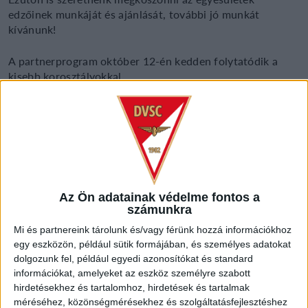
edzőinek munkáját és ajánlását, további jó munkát
kívánunk!
A partnerprogram október 12-én kedden folytatódik a
kisebb korosztályokkal.
Az Ön adatainak védelme fontos a
számunkra
Mi és partnereink tárolunk és/vagy férünk hozzá információkhoz
egy eszközön, például sütik formájában, és személyes adatokat
dolgozunk fel, például egyedi azonosítókat és standard
információkat, amelyeket az eszköz személyre szabott
hirdetésekhez és tartalomhoz, hirdetések és tartalmak
méréséhez, közönségmérésekhez és szolgáltatásfejlesztéshez