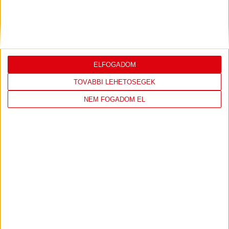
Garamvölgyi mester elégedett volt a lefújást követően. Tóth Ádám
tanítványai a Vasast fogadták, […]
Bővebben →
AKADÉMIA TV
ELFOGADOM
TOVÁBBI LEHETŐSÉGEK
EZ DEBRECEN (2022.10.11.)
2022.10.17.
NEM FOGADOM EL
Bővebben →
EZ DEBRECEN (2022.04.26.)
2022.05.24.
Bővebben →
EZ DEBRECEN (2022.03.29.)
2022.04.13.
Bővebben →