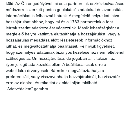
küld.
Az Ön engedélyével mi és a partnereink eszközleolvasásos
módszerrel szerzett pontos geolokációs adatokat és azonosítási
információkat is felhasználhatunk. A megfelelő helyre kattintva
hozzájárulhat ahhoz, hogy mi és a 1733 partnereink a fent
leírtak szerint adatkezelést végezzünk. Másik lehetőségként a
megfelelő helyre kattintva elutasíthatja a hozzájárulást, vagy a
hozzájárulás megadása előtt részletesebb információkhoz
juthat, és megváltoztathatja beállításait.
Felhívjuk figyelmét,
hogy személyes adatainak bizonyos kezeléséhez nem feltétlenül
szükséges az Ön hozzájárulása, de jogában áll tiltakozni az
ilyen jellegű adatkezelés ellen. A beállításai csak erre a
weboldalra érvényesek. Bármikor megváltoztathatja a
preferenciáit, vagy visszavonhatja hozzájárulását, ha visszatér
erre az oldalra, és rákattint az oldal alján található
"Adatvédelem" gombra.