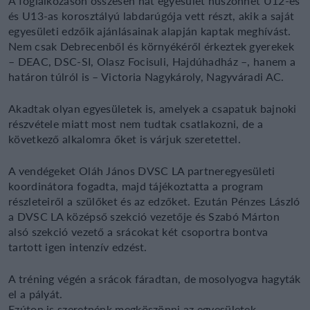
A foglalkozáson összesen hat egyesület huszonhét U12-es
és U13-as korosztályú labdarúgója vett részt, akik a saját
egyesületi edzőik ajánlásainak alapján kaptak meghívást.
Nem csak Debrecenből és környékéről érkeztek gyerekek
– DEAC, DSC-SI, Olasz Focisuli, Hajdúhadház –, hanem a
határon túlról is – Victoria Nagykároly, Nagyváradi AC.
Akadtak olyan egyesületek is, amelyek a csapatuk bajnoki
részvétele miatt most nem tudtak csatlakozni, de a
következő alkalomra őket is várjuk szeretettel.
A vendégeket Oláh János DVSC LA partneregyesületi
koordinátora fogadta, majd tájékoztatta a program
részleteiről a szülőket és az edzőket. Ezután Pénzes László
a DVSC LA középső szekció vezetője és Szabó Márton
alsó szekció vezető a srácokat két csoportra bontva
tartott igen intenzív edzést.
A tréning végén a srácok fáradtan, de mosolyogva hagyták
el a pályát.
Ezúton is szeretnénk megköszönni az egyesületek