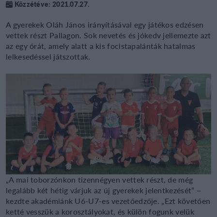
Közzétéve: 2021.07.27.
A gyerekek Oláh János irányításával egy játékos edzésen
vettek részt Pallagon. Sok nevetés és jókedv jellemezte azt
az egy órát, amely alatt a kis focistapalánták hatalmas
lelkesedéssel játszottak.
„A mai toborzónkon tizennégyen vettek részt, de még
legalább két hétig várjuk az új gyerekek jelentkezését” –
kezdte akadémiánk U6-U7-es vezetőedzője. „Ezt követően
ketté vesszük a korosztályokat, és külön fogunk velük