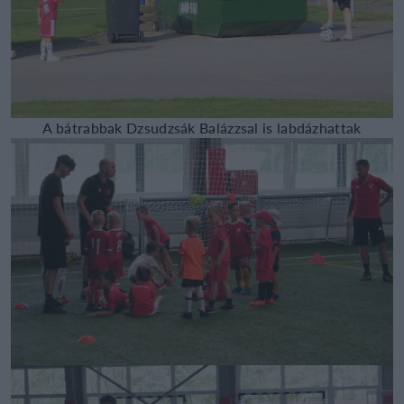
A bátrabbak Dzsudzsák Balázzsal is labdázhattak