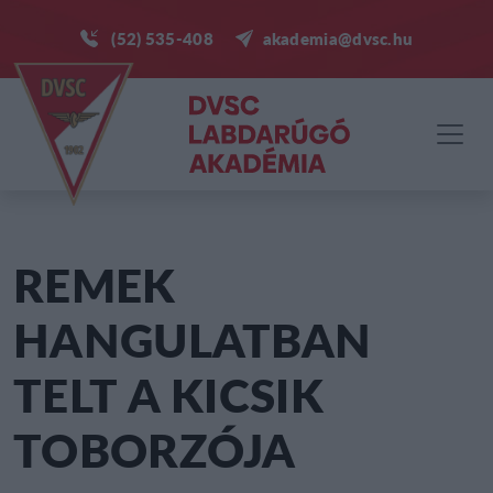
(52) 535-408
akademia@dvsc.hu
REMEK
HANGULATBAN
TELT A KICSIK
TOBORZÓJA