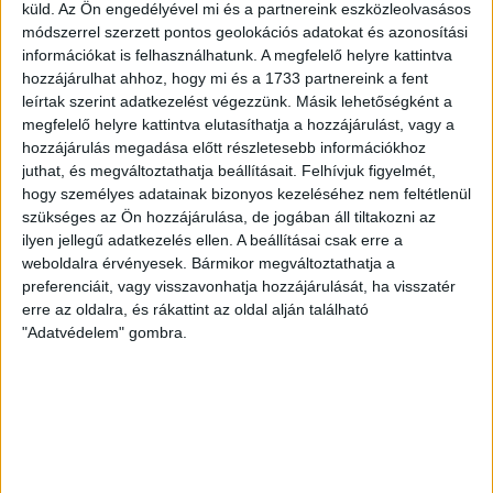
küld.
Az Ön engedélyével mi és a partnereink eszközleolvasásos
módszerrel szerzett pontos geolokációs adatokat és azonosítási
információkat is felhasználhatunk. A megfelelő helyre kattintva
hozzájárulhat ahhoz, hogy mi és a 1733 partnereink a fent
leírtak szerint adatkezelést végezzünk. Másik lehetőségként a
megfelelő helyre kattintva elutasíthatja a hozzájárulást, vagy a
hozzájárulás megadása előtt részletesebb információkhoz
juthat, és megváltoztathatja beállításait.
Felhívjuk figyelmét,
hogy személyes adatainak bizonyos kezeléséhez nem feltétlenül
szükséges az Ön hozzájárulása, de jogában áll tiltakozni az
ilyen jellegű adatkezelés ellen. A beállításai csak erre a
weboldalra érvényesek. Bármikor megváltoztathatja a
preferenciáit, vagy visszavonhatja hozzájárulását, ha visszatér
erre az oldalra, és rákattint az oldal alján található
"Adatvédelem" gombra.