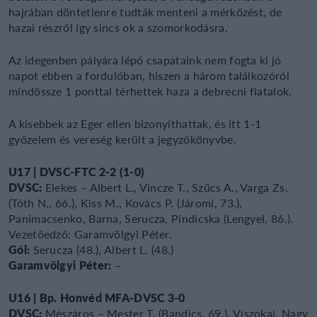
hajrában döntetlenre tudták menteni a mérkőzést, de
hazai részről így sincs ok a szomorkodásra.
Az idegenben pályára lépő csapataink nem fogta ki jó
napot ebben a fordulóban, hiszen a három találkozóról
mindössze 1 ponttal térhettek haza a debrecni fiatalok.
A kisebbek az Eger ellen bizonyíthattak, és itt 1-1
győzelem és vereség került a jegyzőkönyvbe.
U17 | DVSC-FTC 2-2 (1-0)
DVSC:
Elekes – Albert L., Vincze T., Szűcs A., Varga Zs.
(Tóth N., 66.), Kiss M., Kovács P. (Járomi, 73.),
Panimacsenko, Barna, Serucza, Pindicska (Lengyel, 86.).
Vezetőedző: Garamvölgyi Péter.
Gól:
Serucza (48.), Albert L. (48.)
Garamvölgyi Péter:
–
U16 | Bp. Honvéd MFA-DVSC 3-0
DVSC:
Mészáros – Mester T. (Bandics, 69.), Viszokai, Nagy