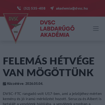
(52) 535-408
akademia@dvsc.hu
FELEMÁS HÉTVÉGE
VAN MÖGÖTTÜNK
Közzétéve: 2026.05.04.
DVSC-FTC rangadó volt U17-ben, ami a jelzőjéhez mérten
kemény és jó iramú mérkőzést hozott. Serucza és Albert is
betalált a vendégek hálójába, a vendégek azonban a