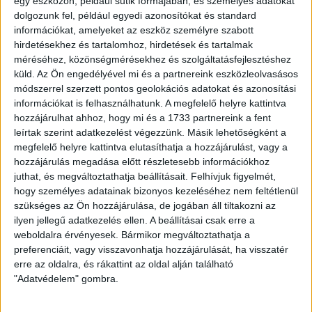
egy eszközön, például sütik formájában, és személyes adatokat
Dobi, 67.), Szilágyi Á., Zsiga (Vaszilkó, 41.), Tatár (Szilágyi
dolgozunk fel, például egyedi azonosítókat és standard
B., 67.), Szűcs D. Vezetőedző: Tóth Ádám.
információkat, amelyeket az eszköz személyre szabott
Tóth Ádám:
–
Az első félidőben egy korrekt teljesítményt
hirdetésekhez és tartalomhoz, hirdetések és tartalmak
produkáltunk. Itt is, ott is voltak helyzetek, de az utolsó
méréséhez, közönségmérésekhez és szolgáltatásfejlesztéshez
passzok, lövések nem sikerültek. A második félidő elején
küld.
Az Ön engedélyével mi és a partnereink eszközleolvasásos
kaptunk egy lesgólt, amit a játékvezető megadott, de ezek
módszerrel szerzett pontos geolokációs adatokat és azonosítási
után is meccsben voltunk. A helyzeteink megvoltak továbbra
információkat is felhasználhatunk. A megfelelő helyre kattintva
is, de egyenlítés nem sikerült, helyette kaptunk még egyet a
hozzájárulhat ahhoz, hogy mi és a 1733 partnereink a fent
hajrában. A csapat ma is nagyot ment, hetek óta egy jobb
leírtak szerint adatkezelést végezzünk. Másik lehetőségként a
arcát mutatja mindenki. Büszke vagyok a fiúkra!
megfelelő helyre kattintva elutasíthatja a hozzájárulást, vagy a
hozzájárulás megadása előtt részletesebb információkhoz
U13 | DVSC-Eger SE 3-0
juthat, és megváltoztathatja beállításait.
Felhívjuk figyelmét,
hogy személyes adatainak bizonyos kezeléséhez nem feltétlenül
DVSC:
Máté B. – Szigeti, Csalánosi, Takács L., Györfi,
szükséges az Ön hozzájárulása, de jogában áll tiltakozni az
Orosz, Vass, Lukács, Molnár M. (Szűcs R., Coulibaly,
ilyen jellegű adatkezelés ellen. A beállításai csak erre a
Korbély, Hamar, Szemán, Zimán). Vezetőedző: Ignáth
weboldalra érvényesek. Bármikor megváltoztathatja a
Sándor.
preferenciáit, vagy visszavonhatja hozzájárulását, ha visszatér
Gól:
Szűcs R. (23.), Csalánosi (29.), Korbély (61.)
erre az oldalra, és rákattint az oldal alján található
Ignáth Sándor:
–
Az eredmény alapján magabiztos
"Adatvédelem" gombra.
győzelmet arattunk, azonban összképben nem lehetek
teljesen elégedett a látottakkal. Az ilyen mérkőzéseken