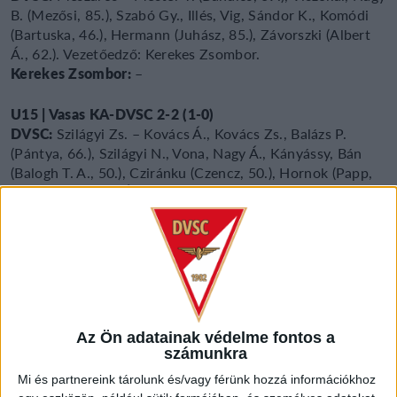
B. (Mezősi, 85.), Szabó Gy., Illés, Vig, Sándor K., Komódi
(Bartuska, 46.), Hermann (Juhász, 85.), Závorszki (Albert
Á., 62.). Vezetőedző: Kerekes Zsombor.
Kerekes Zsombor:
–
U15 | Vasas KA-DVSC 2-2 (1-0)
DVSC:
Szilágyi Zs. – Kovács Á., Kovács Zs., Balázs P.
(Pántya, 66.), Szilágyi N., Vona, Nagy Á., Kányássy, Bán
(Balogh T. A., 50.), Cziránku (Czencz, 50.), Hornok (Papp,
66.). Vezetőedző: Árva Norbert.
Gól:
Hornok (55.), Balogh T. A. (73.)
Árva Norbert:
–
Az első félidőben nem játszottunk jól,
pontatlanok voltunk, és védekezésben is voltak
hianyossagok. A második félidő már sokkal jobb volt,
bátrabban és hatékonyabban jatszottunk. Sajnálom az első
félidőt, összességében ez egy nyerhető mérkőzés volt.
Az Ön adatainak védelme fontos a
U14 | MTK-DVSC 2-0 (0-0)
számunkra
DVSC:
Szabó G. (Hajnal, 41.) – Sinka (Tisza, 54.), Kulcsár,
Mi és partnereink tárolunk és/vagy férünk hozzá információkhoz
Orbán, Nagy Zs. (Réti, 54.), Shwarcz V., Jenei (Pásztor-