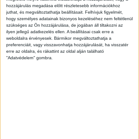
hozzájárulás megadása előtt részletesebb információkhoz
juthat, és megváltoztathatja beállításait.
Felhívjuk figyelmét,
hogy személyes adatainak bizonyos kezeléséhez nem feltétlenül
szükséges az Ön hozzájárulása, de jogában áll tiltakozni az
ilyen jellegű adatkezelés ellen. A beállításai csak erre a
weboldalra érvényesek. Bármikor megváltoztathatja a
preferenciáit, vagy visszavonhatja hozzájárulását, ha visszatér
erre az oldalra, és rákattint az oldal alján található
"Adatvédelem" gombra.
LEGUTÓBBI HÍREK
KEZDŐDIK AZ NBIII-AS BAJNOKSÁG: JOÓ
ZSOLT A KIS LOKI ÚJ TRÉNERE
2026.07.24.
Mint ismert, a kis Loki eddigi edzője, Máté Péter Mezőkövesden,
az NBII-es csapat irányítását vette át, így a stafétabot a tavalyi