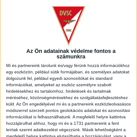
Az Ön adatainak védelme fontos a
KÖVESS MINKET FACEBOOKON
számunkra
Mi és partnereink tárolunk és/vagy férünk hozzá információkhoz
egy eszközön, például sütik formájában, és személyes adatokat
dolgozunk fel, például egyedi azonosítókat és standard
információkat, amelyeket az eszköz személyre szabott
hirdetésekhez és tartalomhoz, hirdetések és tartalmak
méréséhez, közönségmérésekhez és szolgáltatásfejlesztéshez
küld.
Az Ön engedélyével mi és a partnereink eszközleolvasásos
módszerrel szerzett pontos geolokációs adatokat és azonosítási
információkat is felhasználhatunk. A megfelelő helyre kattintva
hozzájárulhat ahhoz, hogy mi és a 1731 partnereink a fent
leírtak szerint adatkezelést végezzünk. Másik lehetőségként a
megfelelő helyre kattintva elutasíthatja a hozzájárulást, vagy a