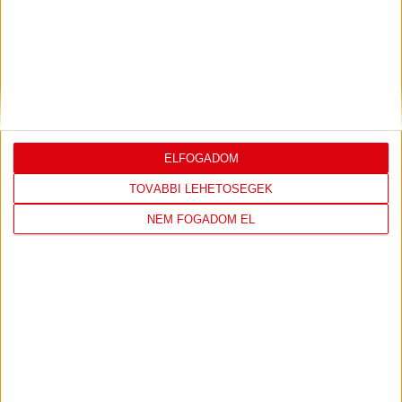
EZ DEBRECEN (2022.03.29.)
2022.04.13.
Bővebben →
EZ DEBRECEN (2022.02.15.)
2022.03.25.
Bővebben →
ELFOGADOM
EZ DEBRECEN (2022.01.25.)
TOVÁBBI LEHETŐSÉGEK
Bővebben →
NEM FOGADOM EL
TÁMOGATÓINK